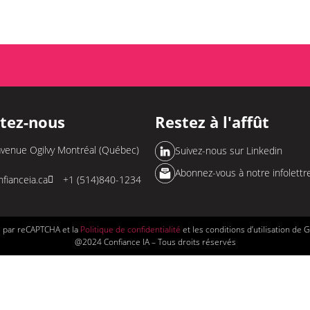
tez-nous
Restez à l'affût
avenue Ogilvy Montréal (Québec)
Suivez-nous sur Linkedin
Abonnez-vous à notre infolettr
fianceia.ca
+1 (514)840-1234
é par reCAPTCHA et la
Politique de confidentialité
et les conditions d’utilisation de 
@2024 Confiance IA – Tous droits réservés