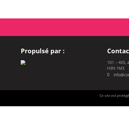
Propulsé par :
Contac
101 – 405, 
H3N 1M3
info@con
Ce site est protég