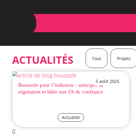
ACTUALITÉS
Tout
Projets
5 août 2025
Boussole pour l’industrie : anticiper la
régulation et bâtir une IA de confiance
Actualité